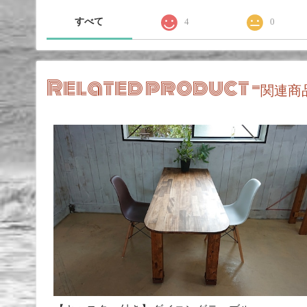
すべて
4
0
Related product -
関連商