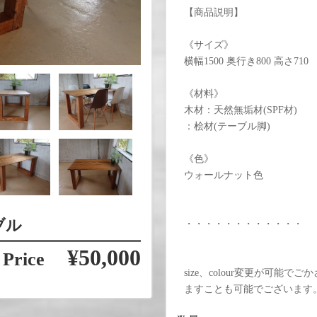
【商品説明】
《サイズ》
横幅1500 奥行き800 高さ710
《材料》
木材：天然無垢材(SPF材)
：桧材(テーブル脚)
《色》
ウォールナット色
ブル
・・・・・・・・・・・・
¥50,000
Price
size、colour変更が可
ますことも可能でございます