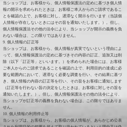
当ショップは、お客様から、個人情報保護法の定めに基づき個人情
報の開示を求められたときは、お客様ご本人からのご請求であるこ
とを確認の上で、お客様に対し、遅滞なく開示を行います（当該個
人情報が存在しないときにはその旨を通知いたします。）。但し、
個人情報保護法その他の法令により、当ショップが開示の義務を負
わない場合は、この限りではありません。
9. 個人情報の訂正等
当ショップは、お客様から、個人情報が真実でないという理由によ
って、個人情報保護法の定めに基づきその内容の訂正、追加又は削
除（以下「訂正等」といいます。）を求められた場合には、お客様
ご本人からのご請求であることを確認の上で、利用目的の達成に必
要な範囲内において、遅滞なく必要な調査を行い、その結果に基づ
き、個人情報の内容の訂正等を行い、その旨をお客様に通知します
（訂正等を行わない旨の決定をしたときは、お客様に対しその旨を
通知いたします。）。但し、個人情報保護法その他の法令により、
当ショップが訂正等の義務を負わない場合は、この限りではありま
せん。
10. 個人情報の利用停止等
当ショップは、お客様から、お客様の個人情報が、あらかじめ公表
された利用目的の範囲を超えて取り扱われているという理由又は偽