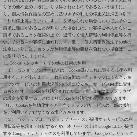
りその他不正の手段により取得されたものであるという理由によ
り、個人情報保護法の定めに基づきその利用の停止又は消去（以下
「利用停止等」といいます。）を求められた場合において、そのご
請求に理由があることが判明した場合には、お客様ご本人からのご
請求であることを確認の上で、遅滞なく個人情報の利用停止等を行
い、その旨をお客様に通知します。但し、個人情報保護法その他の
法令により、当ショップが利用停止等の義務を負わない場合は、こ
の限りではありません。
11. Cookie（クッキー）その他の技術の利用
（１） 当ショップのサービスは、Cookie及びこれに類する技術を利
用することがあります。これらの技術は、当ショップによる当ショ
ップのサービスの利用状況等の把握に役立ち、サービス向上に資す
るものです。Cookieを無効化されたいユーザーは、ウェブブラウザ
の設定を変更することによりCookieを無効化することができます。
但し、Cookieを無効化すると、当ショップのサービスの一部の機能
をご利用いただけなくなる場合があります。
（２） 当ショップは、当ショップサービスが提供するサービスの利
用状況等を調査・分析するため、本サービス上に Google LLCが提供
する Google アナリティクスを利用しています。Googleアナリティク