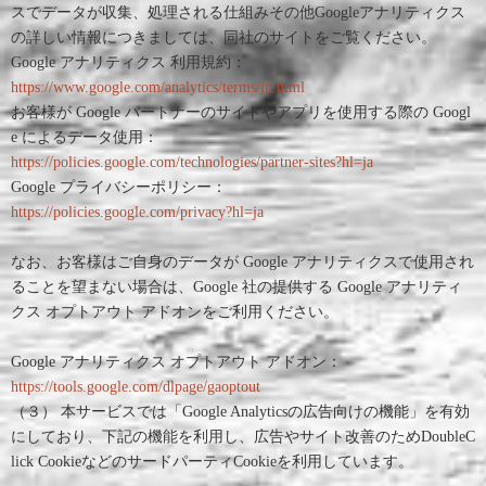
スでデータが収集、処理される仕組みその他Googleアナリティクス
の詳しい情報につきましては、同社のサイトをご覧ください。
Google アナリティクス 利用規約：
https://www.google.com/analytics/terms/jp.html
お客様が Google パートナーのサイトやアプリを使用する際の Googl
e によるデータ使用：
https://policies.google.com/technologies/partner-sites?hl=ja
Google プライバシーポリシー：
https://policies.google.com/privacy?hl=ja
なお、お客様はご自身のデータが Google アナリティクスで使用され
ることを望まない場合は、Google 社の提供する Google アナリティ
クス オプトアウト アドオンをご利用ください。
Google アナリティクス オプトアウト アドオン：
https://tools.google.com/dlpage/gaoptout
（３） 本サービスでは「Google Analyticsの広告向けの機能」を有効
にしており、下記の機能を利用し、広告やサイト改善のためDoubleC
lick CookieなどのサードパーティCookieを利用しています。