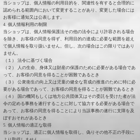
当ショップは、個人情報の利用目的を、関連性を有すると合理的に
認められる範囲内において変更することがあり、変更した場合には
お客様に通知又は公表します。
4. 個人情報利用の制限
当ショップは、個人情報保護法その他の法令により許容される場合
を除き、お客様の同意を得ず、利用目的の達成に必要な範囲を超え
て個人情報を取り扱いません。但し、次の場合はこの限りではあり
ません。
（１） 法令に基づく場合
（２） 人の生命、身体又は財産の保護のために必要がある場合であ
って、お客様の同意を得ることが困難であるとき
（３） 公衆衛生の向上又は児童の健全な育成の推進のために特に必
要がある場合であって、お客様の同意を得ることが困難であるとき
（４） 国の機関もしくは地方公共団体又はその委託を受けた者が法
令の定める事務を遂行することに対して協力する必要がある場合で
あって、お客様の同意を得ることにより当該事務の遂行に支障を及
ぼすおそれがあるとき
5. 個人情報の適正な取得
当ショップは、適正に個人情報を取得し、偽りその他不正の手段に
より取得しません。