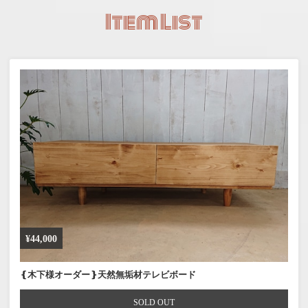
Item List
¥44,000
❴木下様オーダー❵天然無垢材テレビボード
SOLD OUT